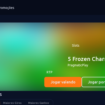
romoções
Slots
5 Frozen Cha
PragmaticPlay
RTP
Jogar valendo
Jogar por
Maiores Giros