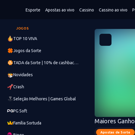
Esporte
Apostas ao vivo
Cassino
Cassino ao vivo
P
JOGOS
TOP 10 VIVA
Jogos da Sorte
TADA da Sorte | 10% de cashback diariamente!
Novidades
Crash
Seleção Melhores | Games Global
PG Soft
Família Sortuda
Apostas de Sorte