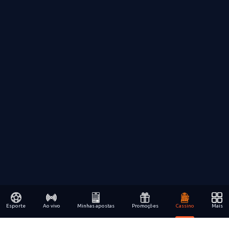
Esporte
Ao vivo
Minhas apostas
Promoções
Cassino
Mais