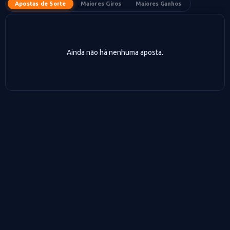
Apostas de Sorte
Maiores Giros
Ainda não há nenhuma aposta.