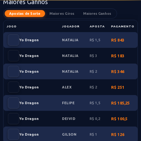
Apostas de Sorte
Maiores Giros
JOGO
JOGADOR
APOSTA
PAGAMENTO
Yo Dragon
1,5
843
NATALIA
Yo Dragon
3
183
NATALIA
Yo Dragon
2
346
NATALIA
Yo Dragon
2
251
ALEX
Yo Dragon
1,5
185,25
FELIPE
Yo Dragon
0,2
100,5
DEIVID
Yo Dragon
1
126
GILSON