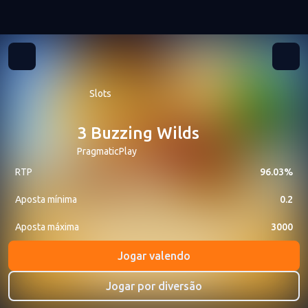
Slots
3 Buzzing Wilds
PragmaticPlay
RTP
96.03%
Aposta mínima
0.2
Aposta máxima
3000
Jogar valendo
Jogar por diversão