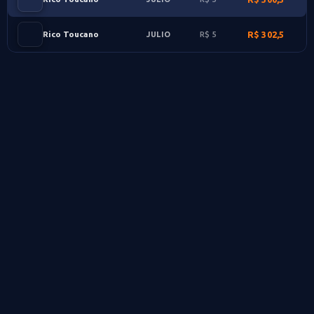
Rico Toucano
5
302,5
JULIO