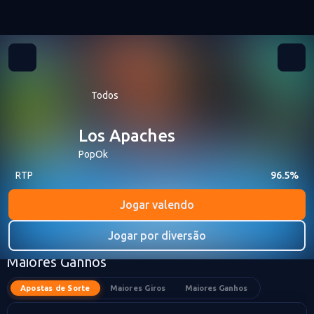
Todos
Los Apaches
PopOk
RTP
96.5%
Jogar valendo
Jogar por diversão
Apostas de Sorte
Maiores Giros