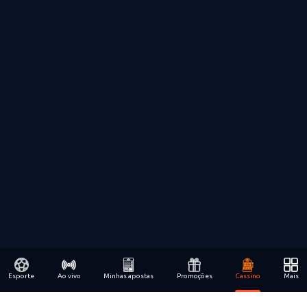
Esporte
Ao vivo
Minhas apostas
Promoções
Cassino
Mais