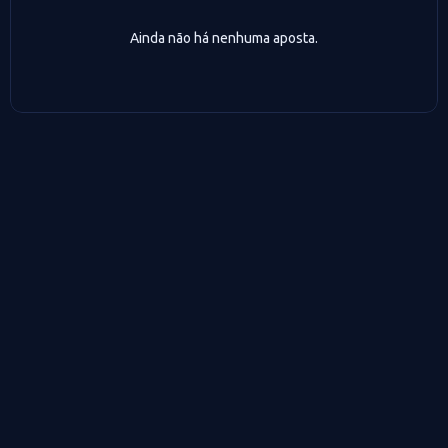
Ainda não há nenhuma aposta.