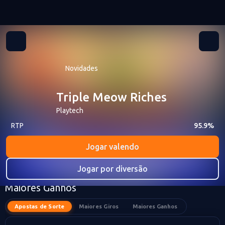
Novidades
Triple Meow Riches
Playtech
RTP
95.9%
Jogar valendo
Jogar por diversão
Apostas de Sorte
Maiores Giros