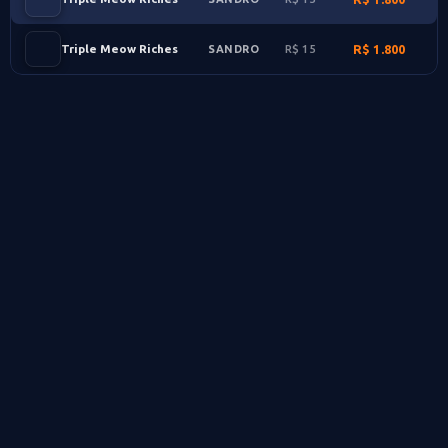
Triple Meow Riches
15
1.800
SANDRO