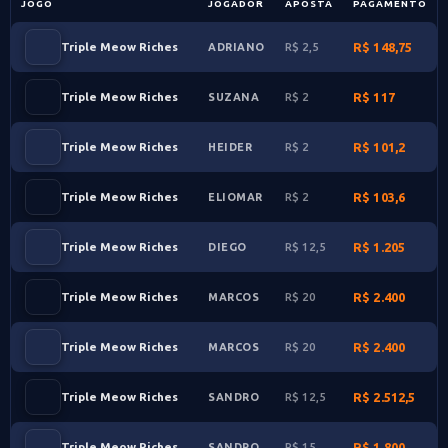
JOGO
JOGADOR
APOSTA
PAGAMENTO
Triple Meow Riches
2,5
148,75
ADRIANO
Triple Meow Riches
2
117
SUZANA
Triple Meow Riches
2
101,2
HEIDER
Triple Meow Riches
2
103,6
ELIOMAR
Triple Meow Riches
12,5
1.205
DIEGO
Triple Meow Riches
20
2.400
MARCOS
Triple Meow Riches
20
2.400
MARCOS
Triple Meow Riches
12,5
2.512,5
SANDRO
Triple Meow Riches
15
1.800
SANDRO