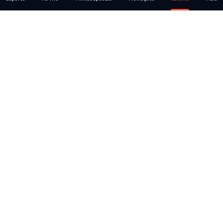
Licença
Informações
Jurídico
Suporte
Pagamentos
Sociais