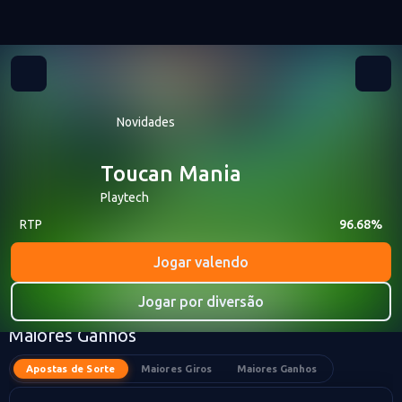
Novidades
Toucan Mania
Playtech
RTP
96.68%
Jogar valendo
Jogar por diversão
Apostas de Sorte
Maiores Giros