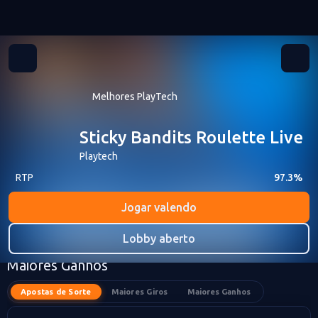
Melhores PlayTech
Sticky Bandits Roulette Live
Playtech
RTP
97.3%
Jogar valendo
Lobby aberto
Apostas de Sorte
Maiores Giros