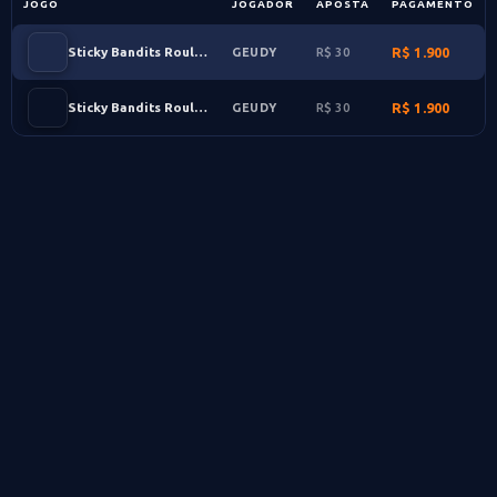
JOGO
JOGADOR
APOSTA
PAGAMENTO
Sticky Bandits Roulette Live
30
1.900
GEUDY
Sticky Bandits Roulette Live
30
1.900
GEUDY