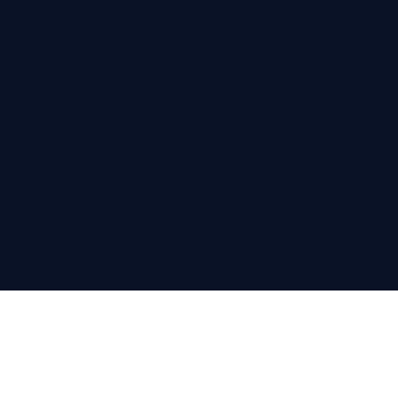
Licença
Informações