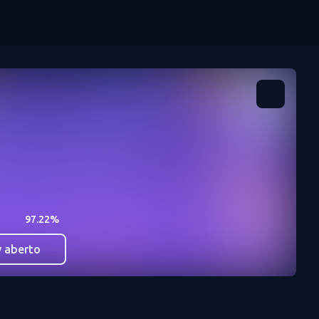
97.22%
 aberto