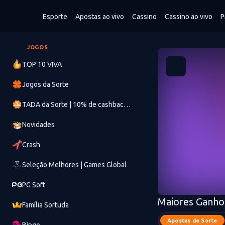
Esporte
Apostas ao vivo
Cassino
Cassino ao vivo
P
JOGOS
TOP 10 VIVA
Jogos da Sorte
TADA da Sorte | 10% de cashback diariamente!
Novidades
Crash
Seleção Melhores | Games Global
PG Soft
Família Sortuda
Apostas de Sorte