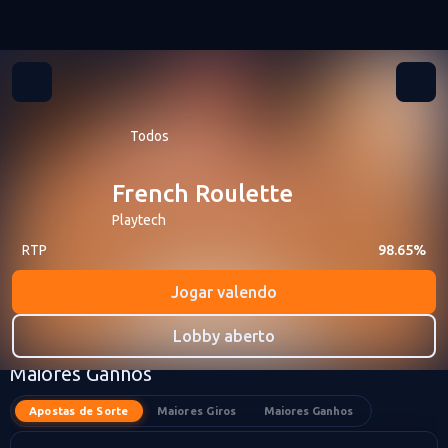
Todos
French Roulette
Playtech
RTP
98.65%
Jogar valendo
Lobby aberto
Apostas de Sorte
Maiores Giros