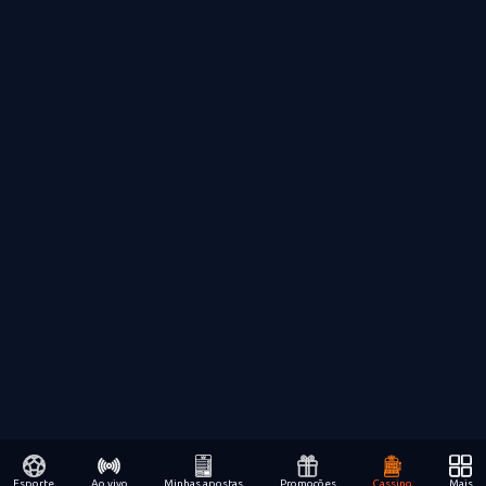
Esporte
Ao vivo
Minhas apostas
Promoções
Cassino
Mais