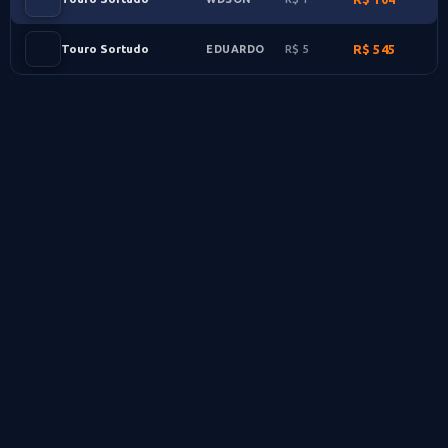
Touro Sortudo
5
545
EDUARDO