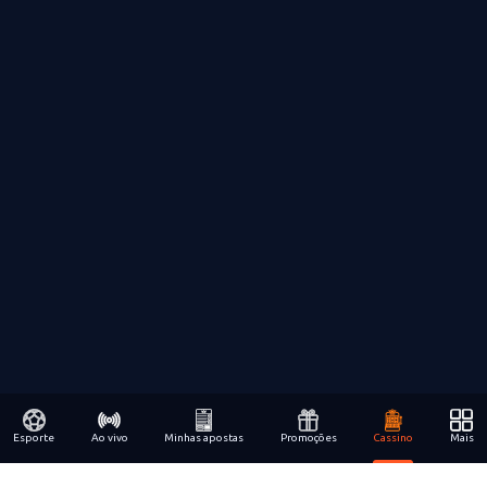
Esporte
Ao vivo
Minhas apostas
Promoções
Cassino
Mais