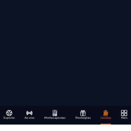
Esporte
Ao vivo
Minhas apostas
Promoções
Cassino
Mais