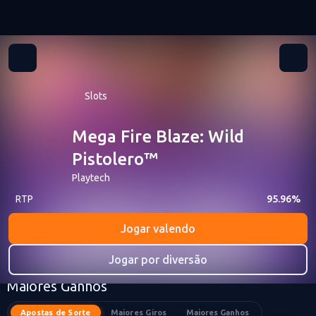
Slots
Mega Fire Blaze: Wild
Pistolero™
Playtech
RTP
95.96%
Jogar valendo
Jogar por diversão
Apostas de Sorte
Maiores Giros