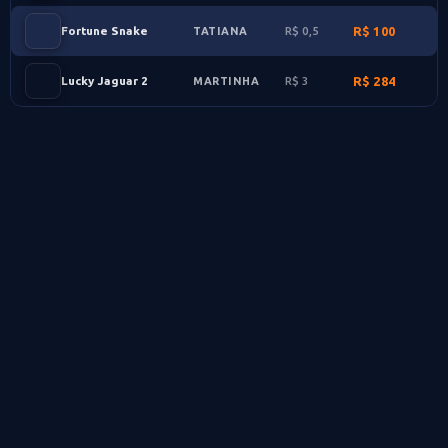
Fortune Snake
0,5
100
TATIANA
Lucky Jaguar 2
3
284
MARTINHA