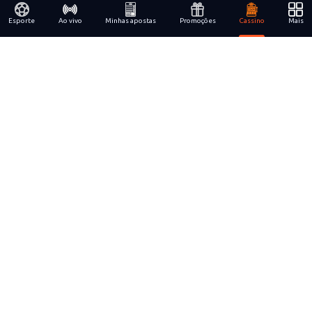
Esporte
Ao vivo
Minhas apostas
Promoções
Cassino
Mais
Licença
Informações
Jurídico
Suporte
Pagamentos
Sociais