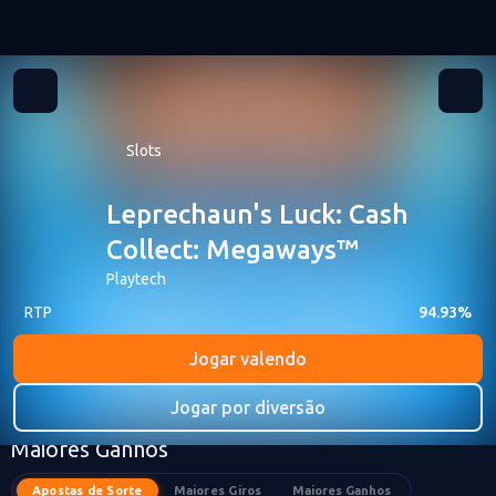
Slots
Leprechaun's Luck: Cash
Collect: Megaways™
Playtech
RTP
94.93%
Jogar valendo
Jogar por diversão
Apostas de Sorte
Maiores Giros