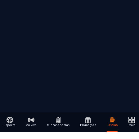
Esporte
Ao vivo
Minhas apostas
Promoções
Cassino
Mais