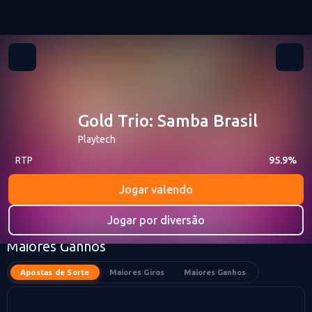
Gold Trio: Samba Brasil
Playtech
RTP
95.9%
Jogar valendo
Jogar por diversão
Apostas de Sorte
Maiores Giros