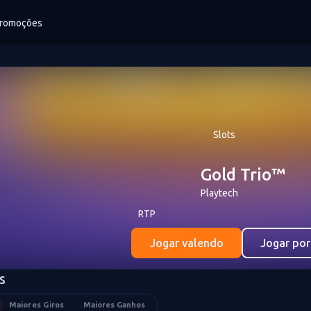
romoções
Slots
Gold Trio™
Playtech
RTP
Jogar valendo
Jogar por
Maiores Giros