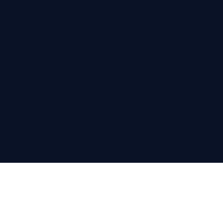
Jurídico