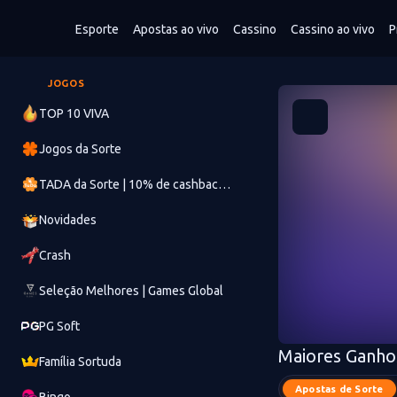
Esporte
Apostas ao vivo
Cassino
Cassino ao vivo
P
JOGOS
TOP 10 VIVA
Jogos da Sorte
TADA da Sorte | 10% de cashback diariamente!
Novidades
Crash
Seleção Melhores | Games Global
PG Soft
Família Sortuda
Apostas de Sorte