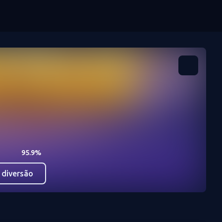
95.9%
 diversão