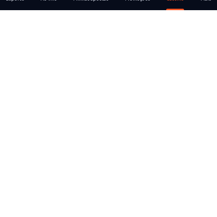
Licença
Informações
Jurídico
Suporte
Pagamentos
Sociais