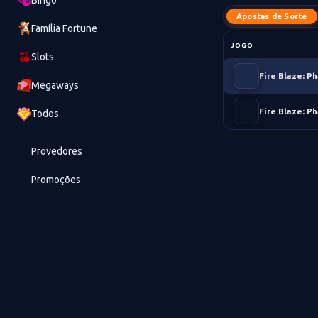
Bingo
Apostas de Sorte
Família Fortune
JOGO
Slots
Fire Blaze: P
Megaways
Fire Blaze: P
Todos
Provedores
Promoções