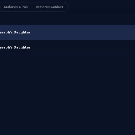
Maiores Giros
haraoh's Daughter
haraoh's Daughter