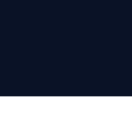
Licença
Informações