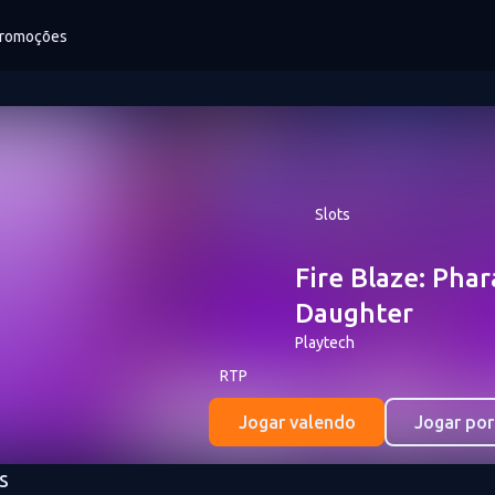
romoções
Slots
Fire Blaze: Phar
Daughter
Playtech
RTP
Jogar valendo
Jogar por