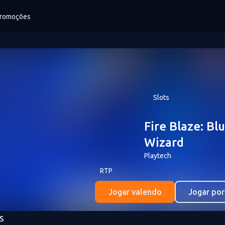
romoções
Slots
Fire Blaze: Bl
Wizard
Playtech
RTP
Jogar valendo
Jogar por