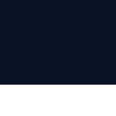
Jurídico