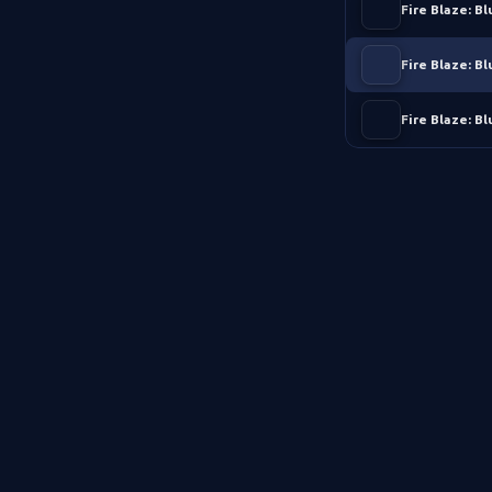
Fire Blaze: B
Fire Blaze: B
Fire Blaze: B