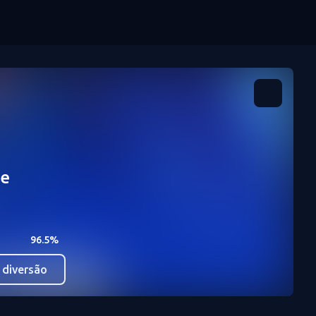
ue
96.5%
 diversão