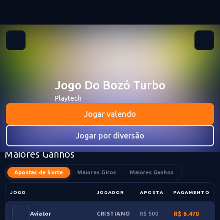
Jogo Do Bozó Turbo
Playtech
Jogar valendo
Jogar por diversão
Apostas de Sorte
Maiores Giros
JOGO
JOGADOR
APOSTA
PAGAMENTO
Aviator
500
6.470
CRISTIANO