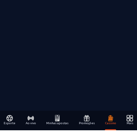
Esporte
Ao vivo
Minhas apostas
Promoções
Cassino
Mais