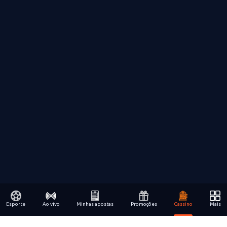
Esporte
Ao vivo
Minhas apostas
Promoções
Cassino
Mais