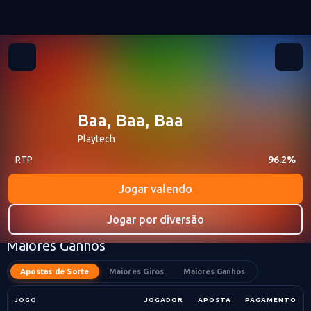
Baa, Baa, Baa
Playtech
RTP
96.2%
Jogar valendo
Jogar por diversão
Apostas de Sorte
Maiores Giros
JOGO
JOGADOR
APOSTA
PAGAMENTO