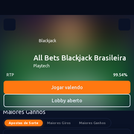
Blackjack
All Bets Blackjack Brasileira
Playtech
RTP
99.54%
Jogar valendo
Lobby aberto
Apostas de Sorte
Maiores Giros