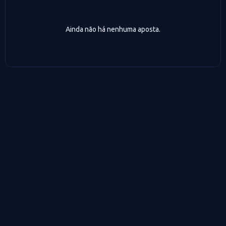
Ainda não há nenhuma aposta.