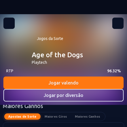
Jogos da Sorte
Age of the Dogs
Playtech
RTP
96.32%
Jogar valendo
Jogar por diversão
Apostas de Sorte
Maiores Giros