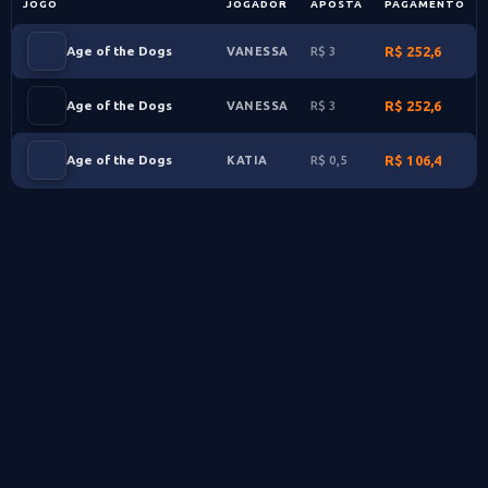
JOGO
JOGADOR
APOSTA
PAGAMENTO
Age of the Dogs
3
252,6
VANESSA
Age of the Dogs
3
252,6
VANESSA
Age of the Dogs
0,5
106,4
KATIA