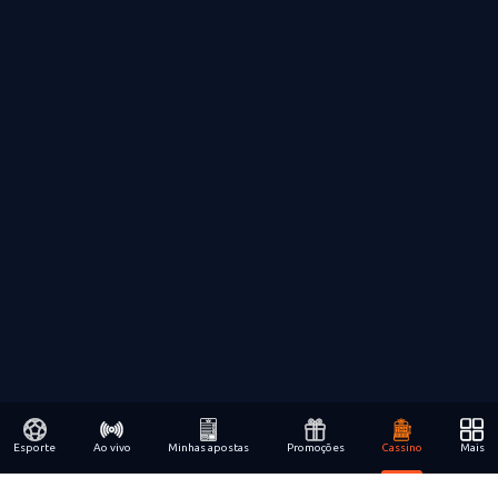
Esporte
Ao vivo
Minhas apostas
Promoções
Cassino
Mais