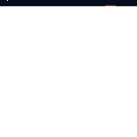
Licença
Informações
Jurídico
Suporte
Pagamentos
Sociais