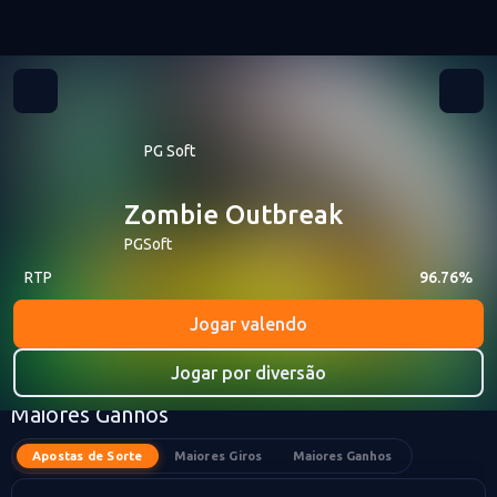
PG Soft
Zombie Outbreak
PGSoft
RTP
96.76%
Jogar valendo
Jogar por diversão
Apostas de Sorte
Maiores Giros