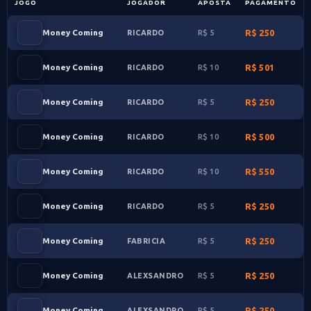
JOGO
JOGADOR
APOSTA
PAGAMENTO
Money Coming
5
250
RICARDO
Money Coming
10
501
RICARDO
Money Coming
5
250
RICARDO
Money Coming
10
500
RICARDO
Money Coming
10
550
RICARDO
Money Coming
5
250
RICARDO
Money Coming
5
250
FABRICIA
Money Coming
5
250
ALEXSANDRO
Money Coming
5
250
ALEXSANDRO