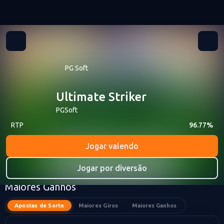
PG Soft
Ultimate Striker
PGSoft
RTP
96.77%
Jogar valendo
Jogar por diversão
Apostas de Sorte
Maiores Giros