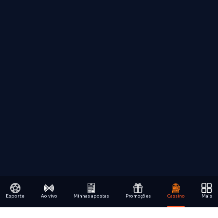
Esporte
Ao vivo
Minhas apostas
Promoções
Cassino
Mais