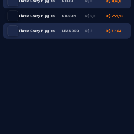
Three Crazy Piggies
8
436,8
NELIO
Three Crazy Piggies
0,8
251,12
NILSON
Three Crazy Piggies
2
1.164
LEANDRO