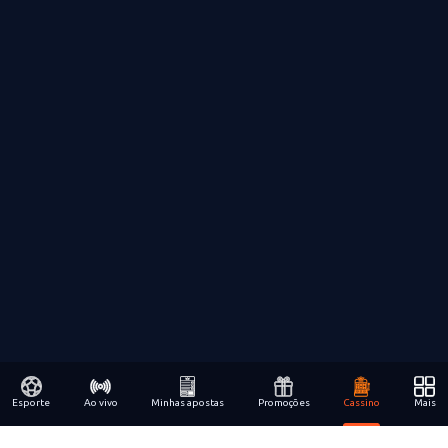
Esporte
Ao vivo
Minhas apostas
Promoções
Cassino
Mais