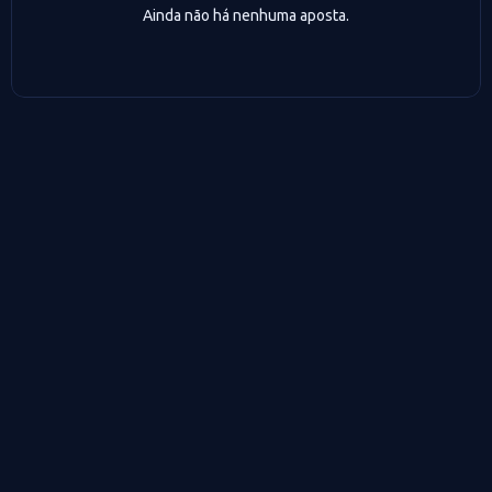
Ainda não há nenhuma aposta.