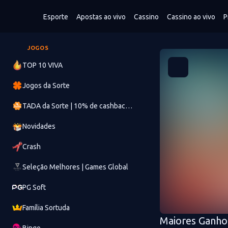
Esporte
Apostas ao vivo
Cassino
Cassino ao vivo
P
JOGOS
TOP 10 VIVA
Jogos da Sorte
TADA da Sorte | 10% de cashback diariamente!
Novidades
Crash
Seleção Melhores | Games Global
PG Soft
Família Sortuda