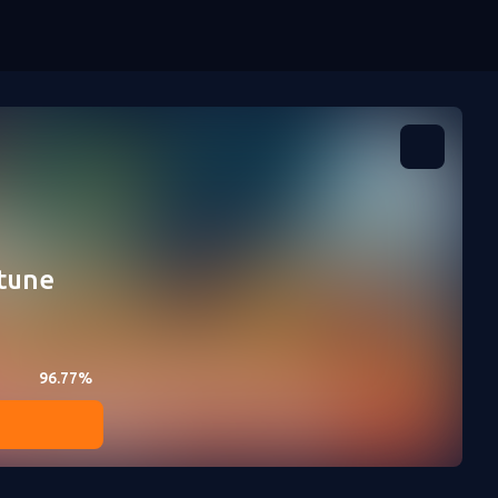
rtune
96.77%