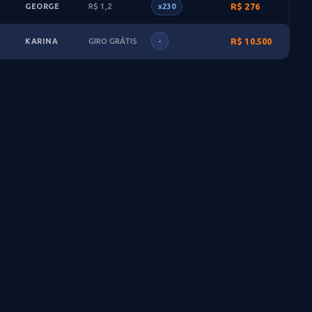
1,2
276
GEORGE
x230
GIRO GRÁTIS
10.500
KARINA
-