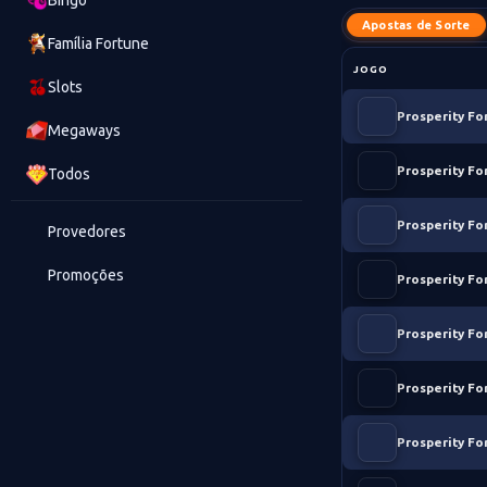
Bingo
Apostas de Sorte
Família Fortune
JOGO
Slots
Prosperity Fo
Megaways
Prosperity Fo
Todos
Prosperity Fo
Provedores
Promoções
Prosperity Fo
Prosperity Fo
Prosperity Fo
Prosperity Fo