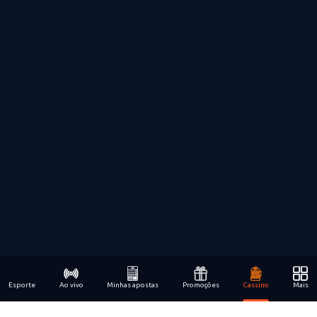
Esporte
Ao vivo
Minhas apostas
Promoções
Cassino
Mais