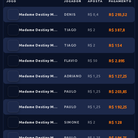
JOGO
JOGADOR
APOSTA
PAGAMENTO
Madame Destiny Megaways
0,4
293,52
DENIS
Madame Destiny Megaways
2
387,8
TIAGO
Madame Destiny Megaways
2
154
TIAGO
Madame Destiny Megaways
50
2.895
FLAVIO
Madame Destiny Megaways
1,25
127,25
ADRIANO
Madame Destiny Megaways
1,25
203,85
PAULO
Madame Destiny Megaways
1,25
192,25
PAULO
Madame Destiny Megaways
2
128
SIMONE
Madame Destiny Megaways
1,25
196,75
PAULO