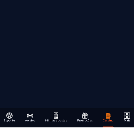
Esporte
Ao vivo
Minhas apostas
Promoções
Cassino
Mais