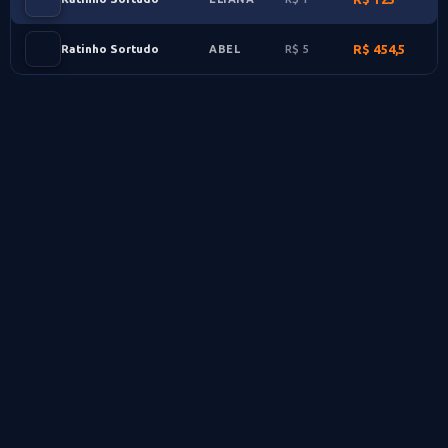
Ratinho Sortudo
5
454,5
ABEL