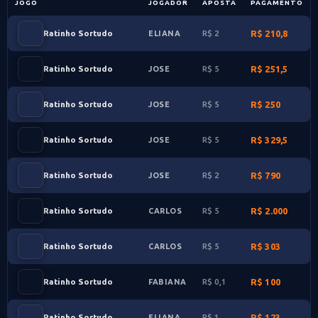
JOGO
JOGADOR
APOSTA
PAGAMENTO
Ratinho Sortudo
2
210,8
ELIANA
Ratinho Sortudo
5
251,5
JOSE
Ratinho Sortudo
5
250
JOSE
Ratinho Sortudo
5
329,5
JOSE
Ratinho Sortudo
2
790
JOSE
Ratinho Sortudo
5
2.000
CARLOS
Ratinho Sortudo
5
303
CARLOS
Ratinho Sortudo
0,1
100
FABIANA
Ratinho Sortudo
1
123
ELIANA