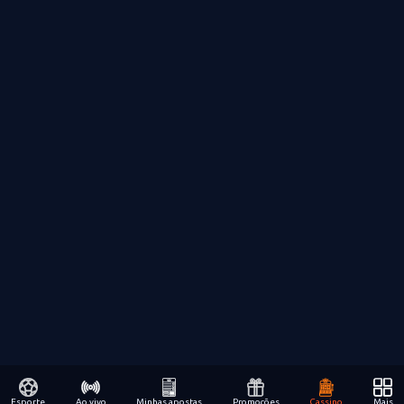
Esporte
Ao vivo
Minhas apostas
Promoções
Cassino
Mais