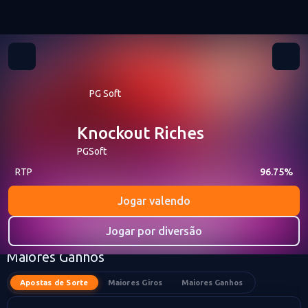
PG Soft
Knockout Riches
PGSoft
RTP
96.75%
Jogar valendo
Jogar por diversão
Apostas de Sorte
Maiores Giros