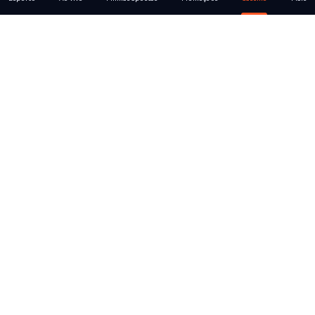
Licença
Informações
Jurídico
Suporte
Pagamentos
Sociais