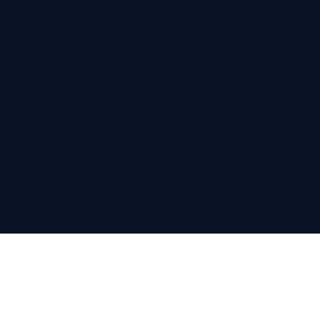
Jurídico