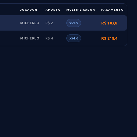
JOGADOR
APOSTA
MULTIPLICADOR
PAGAMENTO
2
103,8
MICHERLO
x51.9
4
218,4
MICHERLO
x54.6