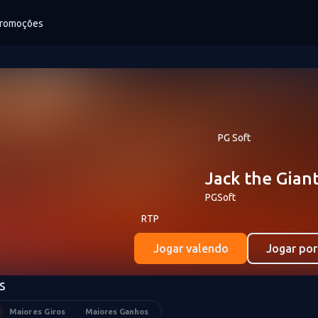
romoções
PG Soft
Jack the Gian
PGSoft
RTP
Jogar valendo
Jogar por
Maiores Giros