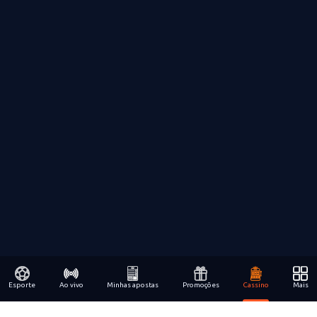
Esporte
Ao vivo
Minhas apostas
Promoções
Cassino
Mais