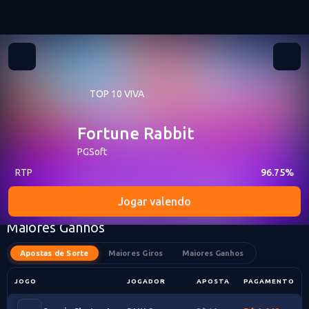
TOP 10 VIVA
Fortune Rabbit
PGSoft
RTP
96.75%
Jogar valendo
Apostas de Sorte
Maiores Giros
JOGO
JOGADOR
APOSTA
PAGAMENTO