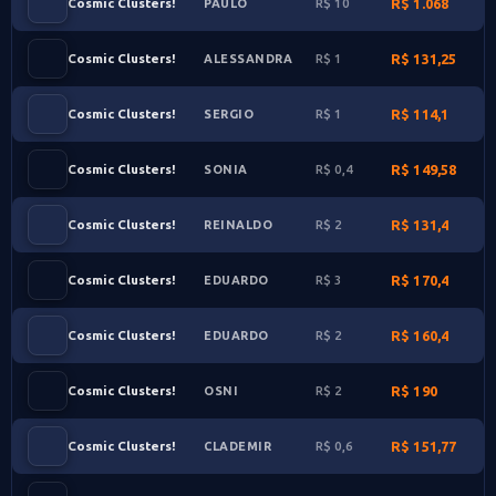
Cosmic Clusters!
10
1.068
PAULO
Cosmic Clusters!
1
131,25
ALESSANDRA
Cosmic Clusters!
1
114,1
SERGIO
Cosmic Clusters!
0,4
149,58
SONIA
Cosmic Clusters!
2
131,4
REINALDO
Cosmic Clusters!
3
170,4
EDUARDO
Cosmic Clusters!
2
160,4
EDUARDO
Cosmic Clusters!
2
190
OSNI
Cosmic Clusters!
0,6
151,77
CLADEMIR