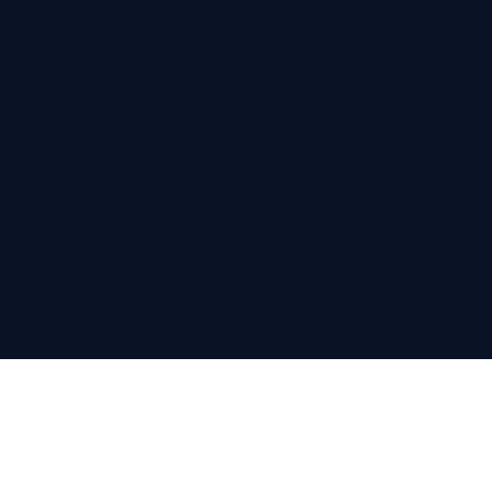
Jurídico