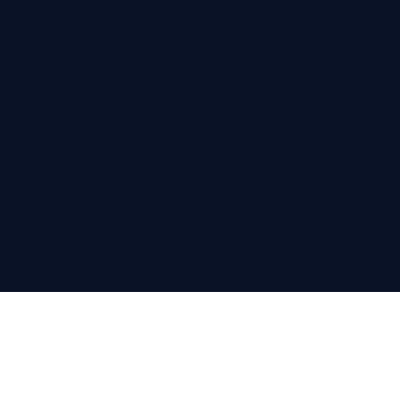
Suporte
Pagamentos