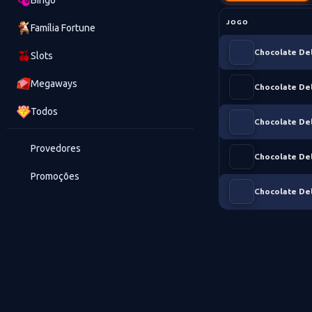
Bingo
JOGO
Família Fortune
Chocolate De
Slots
Megaways
Chocolate De
Todos
Chocolate De
Provedores
Chocolate De
Promoções
Chocolate De