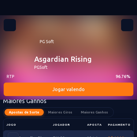
PG Soft
Asgardian Rising
PGSoft
RTP
96.76%
Jogar valendo
Apostas de Sorte
Maiores Giros
JOGO
JOGADOR
APOSTA
PAGAMENTO