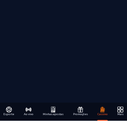
Esporte
Ao vivo
Minhas apostas
Promoções
Cassino
Mais