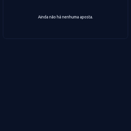
Ainda não há nenhuma aposta.