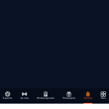
Esporte
Ao vivo
Minhas apostas
Promoções
Cassino
Mais