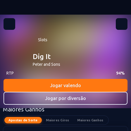
Slots
Dig It
Peter and Sons
RTP
94%
Jogar valendo
Jogar por diversão
Apostas de Sorte
Maiores Giros