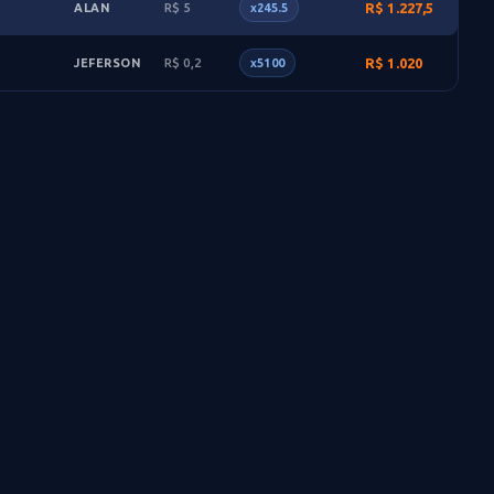
5
1.227,5
ALAN
x245.5
0,2
1.020
JEFERSON
x5100