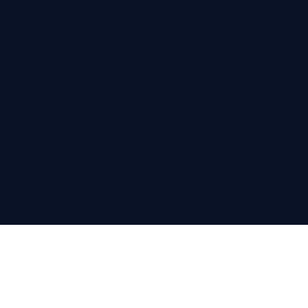
Suporte
Pagamentos