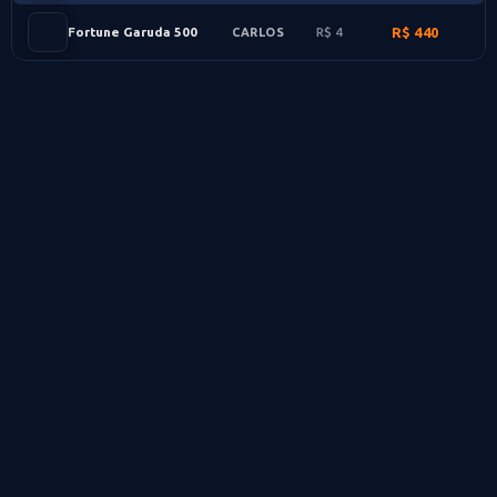
Fortune Garuda 500
4
440
CARLOS