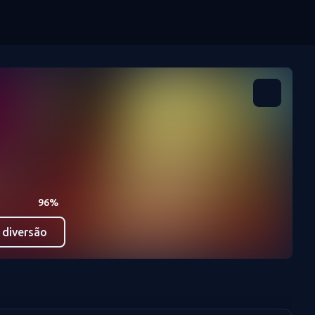
96%
 diversão