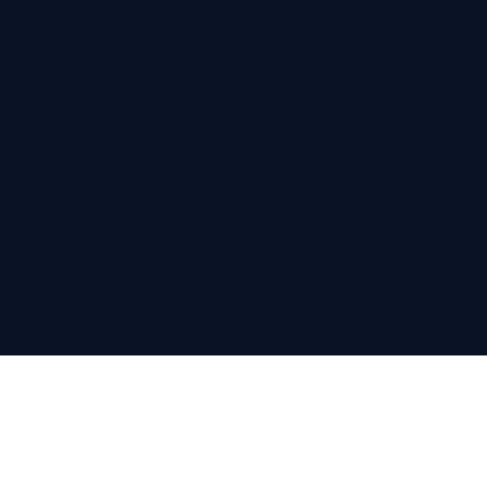
Jurídico