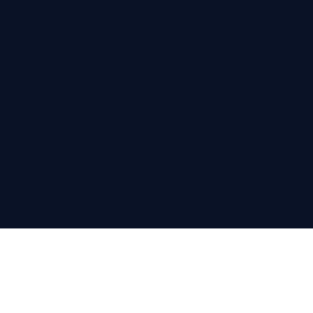
Licença
Informações