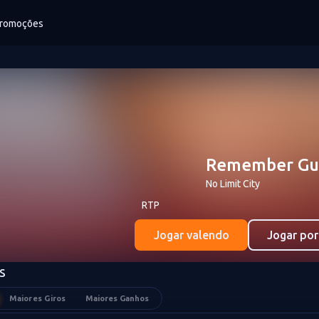
romoções
Remember Gu
No Limit City
RTP
Jogar valendo
Jogar por
Maiores Giros