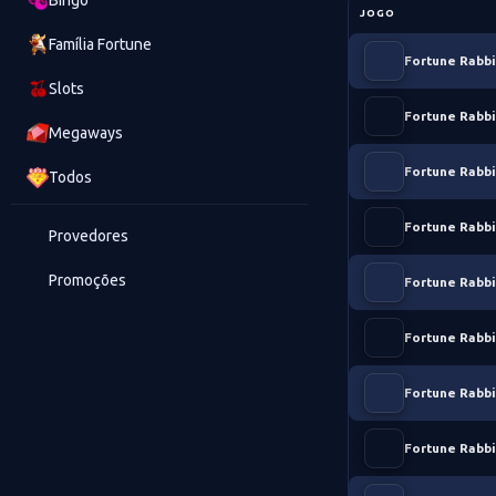
Bingo
JOGO
Família Fortune
Fortune Rabbi
Slots
Fortune Rabbi
Megaways
Fortune Rabbi
Todos
Fortune Rabbi
Provedores
Promoções
Fortune Rabbi
Fortune Rabbi
Fortune Rabbi
Fortune Rabbi