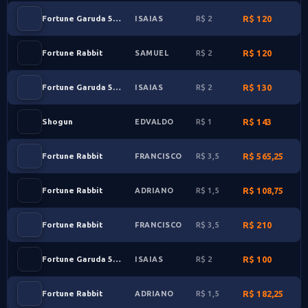
Fortune Garuda 500
2
120
ISAIAS
Fortune Rabbit
2
120
SAMUEL
Fortune Garuda 500
2
130
ISAIAS
Shogun
1
143
EDVALDO
Fortune Rabbit
3,5
565,25
FRANCISCO
Fortune Rabbit
1,5
108,75
ADRIANO
Fortune Rabbit
3,5
210
FRANCISCO
Fortune Garuda 500
2
100
ISAIAS
Fortune Rabbit
1,5
182,25
ADRIANO