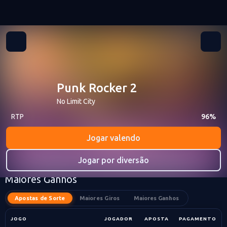
Punk Rocker 2
No Limit City
RTP
96%
Jogar valendo
Jogar por diversão
Apostas de Sorte
Maiores Giros
JOGO
JOGADOR
APOSTA
PAGAMENTO