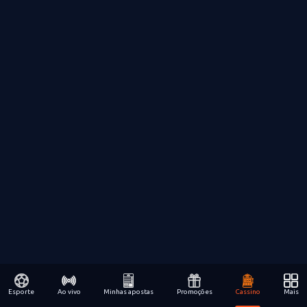
Esporte
Ao vivo
Minhas apostas
Promoções
Cassino
Mais