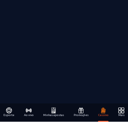
Esporte
Ao vivo
Minhas apostas
Promoções
Cassino
Mais